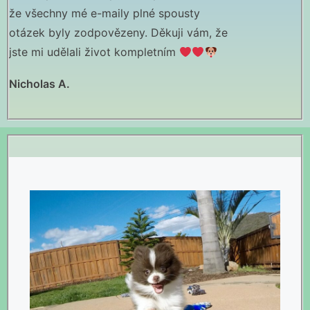
em
že všechny mé e-maily plné spousty
På en skala frå
otázek byly zodpovězeny. Děkuji vám, že
"Luna" en stark 
jste mi udělali život kompletním
rekommenderar 
helst.
Nicholas A.
Emmeline F