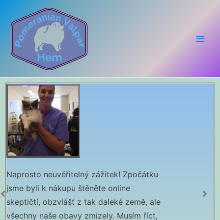
hl
Naprosto neuvěřitelný zážitek! Zpočátku
Vår valp är myc
jsme byli k nákupu štěněte online
glad, kärleksful
skeptičtí, obzvlášť z tak daleké země, ale
och i utmärkt 
všechny naše obavy zmizely. Musím říct,
professionellt