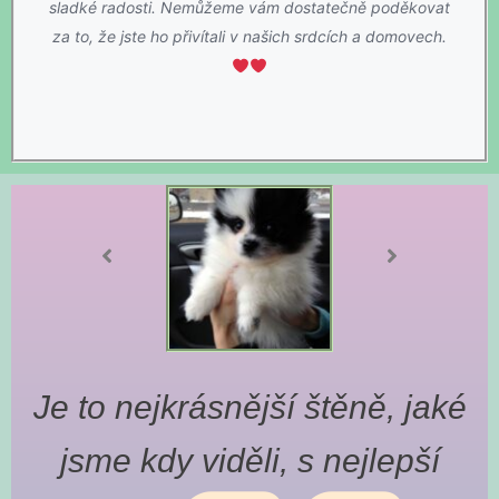
sladké radosti. Nemůžeme vám dostatečně poděkovat
za to, že jste ho přivítali v našich srdcích a domovech.
o
Je to nejkrásnější štěně, jaké
jsme kdy viděli, s nejlepší