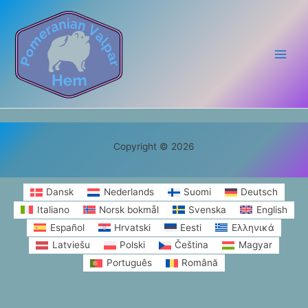
Copyright © 2026
Dansk
Nederlands
Suomi
Deutsch
Italiano
Norsk bokmål
Svenska
English
Español
Hrvatski
Eesti
Ελληνικά
Latviešu
Polski
Čeština
Magyar
Português
Română