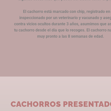
El cachorro está marcado con chip, registrado en
inspeccionado por un veterinario y vacunado y ase
contra vicios ocultos durante 3 años, asumimos que a
tu cachorro desde el día que lo recoges. El cachorro 
muy pronto a las 8 semanas de edad.
CACHORROS PRESENTAD