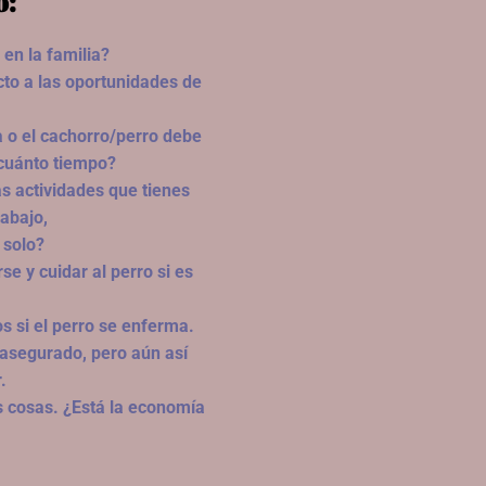
o:
 en la familia?
to a las oportunidades de
a o el cachorro/perro debe
r cuánto tiempo?
s actividades que tienes
rabajo,
 solo?
e y cuidar al perro si es
s si el perro se enferma.
 asegurado, pero aún así
.
s cosas. ¿Está la economía