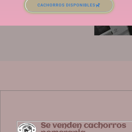
CACHORROS DISPONIBLES
Se venden cachorros