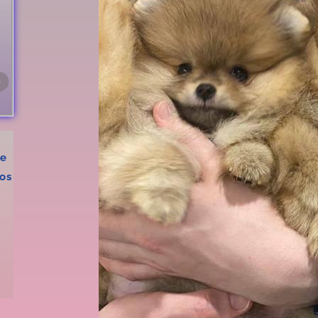
?
de
los