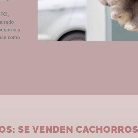
 FCI,
gurado
seguras a
nace como
OS: SE VENDEN CACHORRO