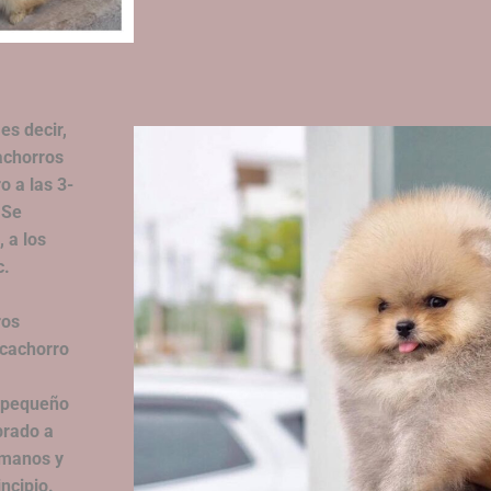
es decir,
achorros
 a las 3-
 Se
 a los
c.
ros
 cachorro
n pequeño
brado a
rmanos y
ncipio.